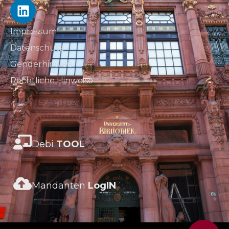
Impressum
Datenschutz
Genderhinweis
Rechtliche Hinweise
Debi
TOOL
Mandanten
LogIN