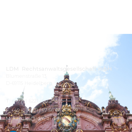
LDM Rechtsanwaltsgesellschaft mbH
Blumenstraße 13
D-69115 Heidelberg
T
+49 (0) 6221 / 50 29 595
F
+49 (0) 6221 / 97 56 46
M
kanzlei@ldm-ai.de